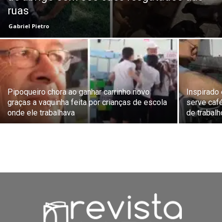
ruas
Gabriel Pietro
Pipoqueiro chora ao ganhar carrinho novo
Inspirado 
graças a vaquinha feita por crianças de escola
serve caf
onde ele trabalhava
de trabalh