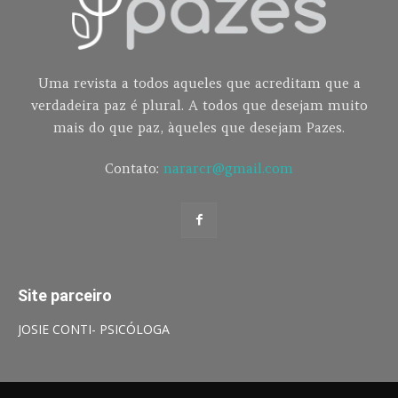
Uma revista a todos aqueles que acreditam que a
verdadeira paz é plural. A todos que desejam muito
mais do que paz, àqueles que desejam Pazes.
Contato:
nararcr@gmail.com
Site parceiro
JOSIE CONTI- PSICÓLOGA