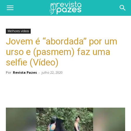
Melhores vídeos
Jovem é “abordada” por um
urso e (pasmem) faz uma
selfie (Vídeo)
Por
Revista Pazes
-
julho 22, 2020