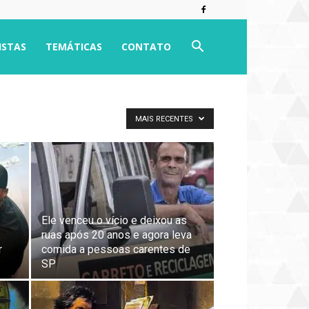
ISTAS
TEMÁTICAS
CONTATO
MAIS RECENTES
Ele venceu o vício e deixou as
ruas após 20 anos e agora leva
r
comida a pessoas carentes de
SP