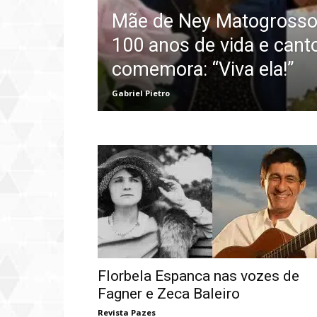
Mãe de Ney Matogrosso 
100 anos de vida e cant
comemora: “Viva ela!”
Gabriel Pietro
Florbela Espanca nas vozes de
Fagner e Zeca Baleiro
Revista Pazes