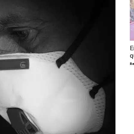
E
q
Re