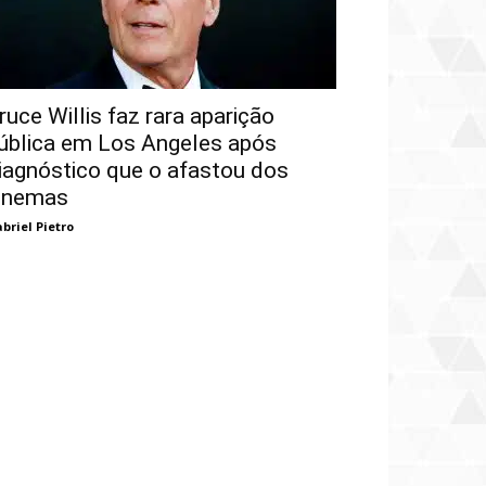
ruce Willis faz rara aparição
ública em Los Angeles após
iagnóstico que o afastou dos
inemas
briel Pietro