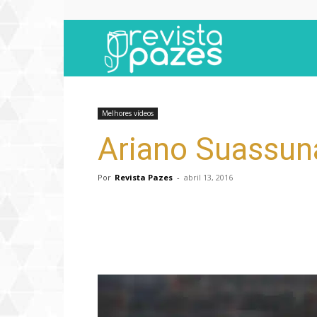
Revista
Pazes
Melhores vídeos
Ariano Suassuna
Por
Revista Pazes
-
abril 13, 2016
Compartilhar