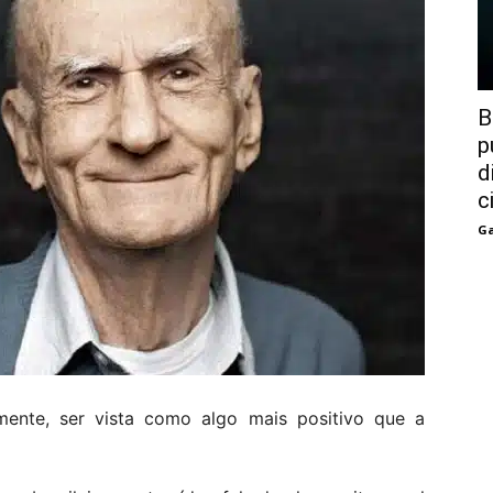
B
p
d
c
Ga
ente, ser vista como algo mais positivo que a