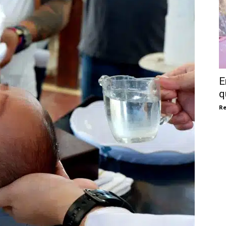
E
q
Re