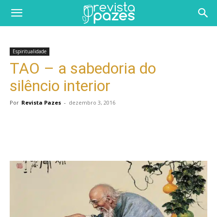
Espiritualidade
TAO – a sabedoria do
silêncio interior
Por
Revista Pazes
-
dezembro 3, 2016