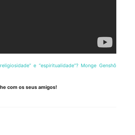
“religiosidade” e “espiritualidade”? Monge Genshô
lhe com os seus amigos!