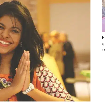
E
q
Re