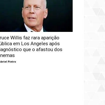
ruce Willis faz rara aparição
ública em Los Angeles após
iagnóstico que o afastou dos
inemas
briel Pietro