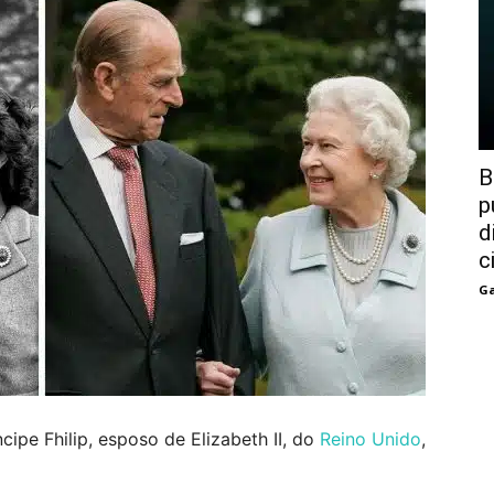
B
p
d
c
Ga
ipe Fhilip, esposo de Elizabeth II, do
Reino Unido
,