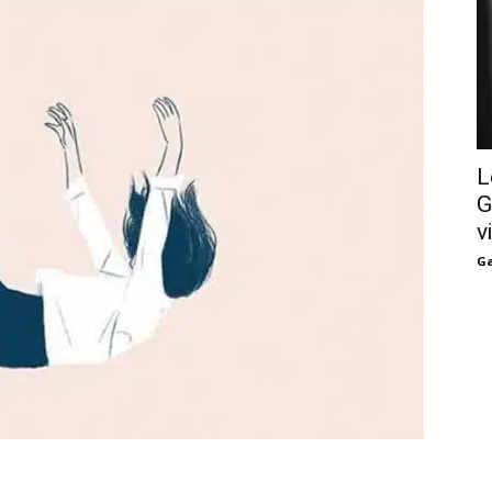
L
G
v
Ga