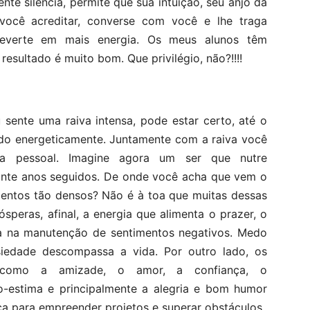
e silencia, permite que sua intuição, seu anjo da
você acreditar, converse com você e lhe traga
 reverte em mais energia. Os meus alunos têm
resultado é muito bom. Que privilégio, não?!!!!
sente uma raiva intensa, pode estar certo, até o
ado energeticamente. Juntamente com a raiva você
ia pessoal. Imagine agora um ser que nutre
ante anos seguidos. De onde você acha que vem o
mentos tão densos? Não é à toa que muitas dessas
peras, afinal, a energia que alimenta o prazer, o
ta na manutenção de sentimentos negativos. Medo
siedade descompassa a vida. Por outro lado, os
, como a amizade, o amor, a confiança, o
to-estima e principalmente a alegria e bom humor
ça para empreender projetos e superar obstáculos.