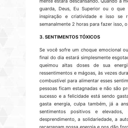
mente estará descansando. Quando a ment
guarda, Deus, Eu Superior ou o que 
inspiração e criatividade e isso se
semanalmente 2 horas para fazer isso, o 
3. SENTIMENTOS TÓXICOS
Se você sofre um choque emocional ou 
final do dia estará simplesmente esgot
queimou altas doses de sua energ
ressentimentos e mágoas, às vezes dur
combustível para alimentar esses senti
pessoas ficam estagnadas e não são prós
sucesso e a felicidade está sendo gas
gasta energia, culpa também, já a an
sentimentos positivos e elevados
desprendimento, a solidariedade, a au
recarregam nossa energia e nos dão for