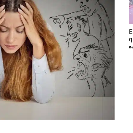
E
q
Re