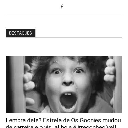
DESTAQUES
Lembra dele? Estrela de Os Goonies mudou
de carreira e o visual hoje é irreconhecível!