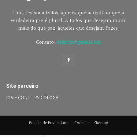
Uma revista a todos aqueles que acreditam que a
verdadeira paz é plural. A todos que desejam muito
mais do que paz, àqueles que desejam Pazes.
Contato:
nararcr@gmail.com
Site parceiro
JOSIE CONTI- PSICÓLOGA
Política de Privacidade
Cookies
Sitemap