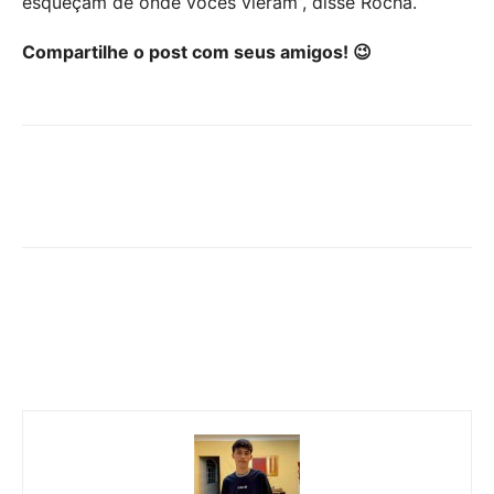
esqueçam de onde vocês vieram”, disse Rocha.
Compartilhe o post com seus amigos! 😉