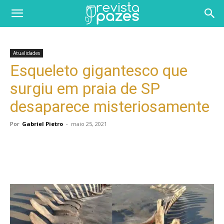
Atualidades
Esqueleto gigantesco que
surgiu em praia de SP
desaparece misteriosamente
Por
Gabriel Pietro
-
maio 25, 2021