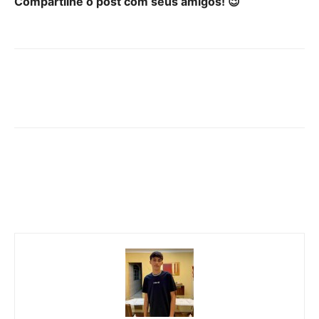
Compartilhe o post com seus amigos! 😉