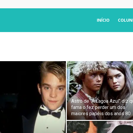
INÍCIO
COLUN
Astro de “A Lagoa Azul” diz q
fama o fez perder um dos
maiores papéis dos anos 80