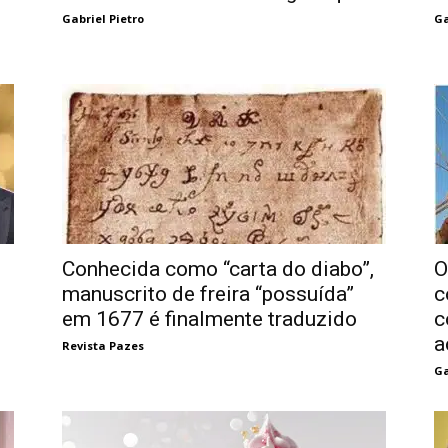
Gabriel Pietro
Ga
Conhecida como “carta do diabo”,
O
manuscrito de freira “possuída”
c
em 1677 é finalmente traduzido
c
a
Revista Pazes
Ga