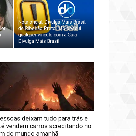
Nota oficial: Divulga Mais Brasil,
ler
de Ribeirão Preto, não possui
a
qualquer vínculo com a Guia
Divulga Mais Brasil
essoas deixam tudo para trás e
té vendem carros acreditando no
im do mundo amanhã