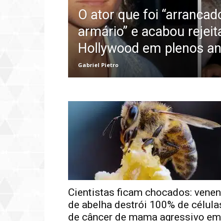
O ator que foi “arrancad
armário” e acabou rejeit
Hollywood em plenos a
Gabriel Pietro
Cientistas ficam chocados: vene
de abelha destrói 100% de célula
de câncer de mama agressivo em