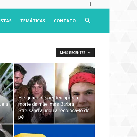
ISTAS
TEMÁTICAS
CONTATO
MAIS RECENTES
Ele quase se perdeu após a
ue a
morte da mãe, mas Barbra
Streisand ajudou a recolocá-lo de
pé