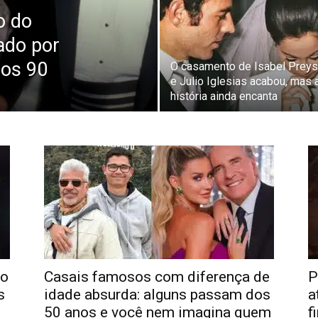
o do
ado por
nos 90
O casamento de Isabel Preys
e Julio Iglesias acabou, mas 
história ainda encanta
no
Casais famosos com diferença de
P
s
idade absurda: alguns passam dos
a
50 anos e você nem imagina quem
f