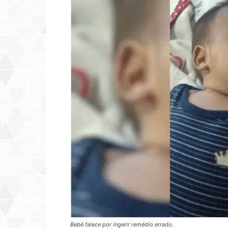
Bebê falece por ingerir remédio errado.