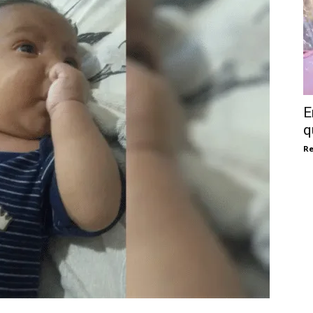
E
q
Re