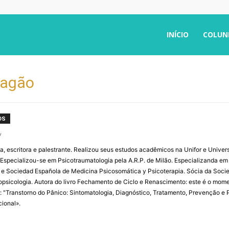
INÍCIO
COLUN
ragão
OS
/
a, escritora e palestrante. Realizou seus estudos acadêmicos na Unifor e Univer
. Especializou-se em Psicotraumatologia pela A.R.P. de Milão. Especializanda e
 e Sociedad Española de Medicina Psicosomática y Psicoterapia. Sócia da Soci
psicologia. Autora do livro Fechamento de Ciclo e Renascimento: este é o momen
al: "Transtorno do Pânico: Sintomatologia, Diagnóstico, Tratamento, Prevenção e
ional».