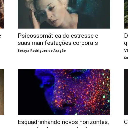
e
Psicossomática do estresse e
D
suas manifestações corporais
q
v
Soraya Rodrigues de Aragão
So
Esquadrinhando novos horizontes,
C