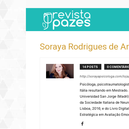
Revista
Pazes
Soraya Rodrigues de A
14 POSTS
0 COMENTÁRI
http://sorayapsicologa.com/loja
Psicóloga, psicotraumatologist
Itália resultando em Mestrado
Universidad San Jorge (Madri)
da Sociedade Italiana de Neuro
Lisboa, 2016; e do Livro Digit
Estratégica em Avaliação Emoc