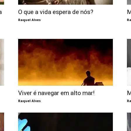
a
O que a vida espera de nós?
M
Raquel Alves
Ra
Viver é navegar em alto mar!
M
Raquel Alves
Ra