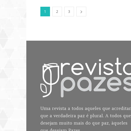
1
2
3
Uma revista a todos aqueles que acredit
que a verdadeira paz é plural. A todos que
desejam muito mais do que paz, àqueles
que desejam Pazes.