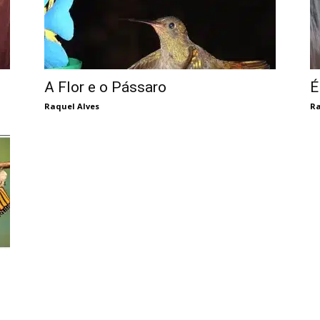
A Flor e o Pássaro
É
Raquel Alves
Ra