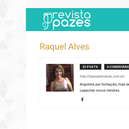
Revista
Pazes
Raquel Alves
23 POSTS
0 COMENTÁRI
http://lojarubemalves.com.br/
Arquiteta por formação, hoje d
capacitar novos mestres.