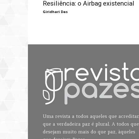
Resiliência: o Airbag existencial
Giridhari Das
Uma revista a todos aqueles que acredit
que a verdadeira paz é plural. A todos que
desejam muito mais do que paz, àqueles