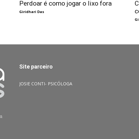
Perdoar é como jogar o lixo fora
C
c
Giridhari Das
Gi
Site parceiro
JOSIE CONTI- PSICÓLOGA
am