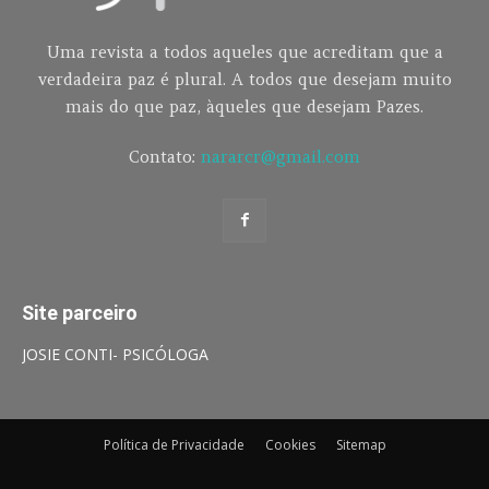
Uma revista a todos aqueles que acreditam que a
verdadeira paz é plural. A todos que desejam muito
mais do que paz, àqueles que desejam Pazes.
Contato:
nararcr@gmail.com
Site parceiro
JOSIE CONTI- PSICÓLOGA
Política de Privacidade
Cookies
Sitemap