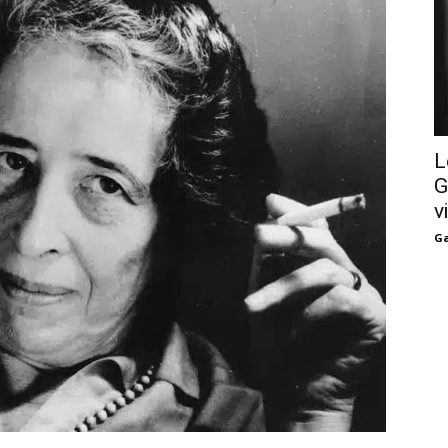
L
G
v
Ga