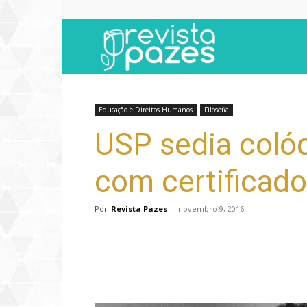
Revista
Pazes
Educação e Direitos Humanos
Filosofia
USP sedia coló
com certificado
Por
Revista Pazes
-
novembro 9, 2016
Compartilhar