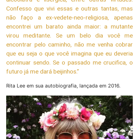
Confesso que vivi essas e outras tantas, mas
não faço a ex-vedete-neo-religiosa, apenas
encontrei um barato ainda maior: a mutante
virou meditante. Se um belo dia você me
encontrar pelo caminho, não me venha cobrar
que eu seja o que você imagina que eu deveria
continuar sendo. Se o passado me crucifica, o
futuro já me dará beijinhos.”
Rita Lee em sua autobiografia, lançada em 2016.