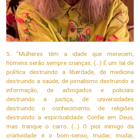
5. “Mulheres têm a idade que merecem,
homens serão sempre crianças. (…) É um tal de
política destruindo a liberdade, de medicina
destruindo a saúde, de jornalismo destruindo a
informação, de advogados e policiais
destruindo a justiça, de universidades
destruindo o conhecimento, de religiões
destruindo a espiritualidade. Confie em Deus,
mas tranque o carro. (…) O pior inimigo da
criatividade é o bom-senso, mudar, mudar,