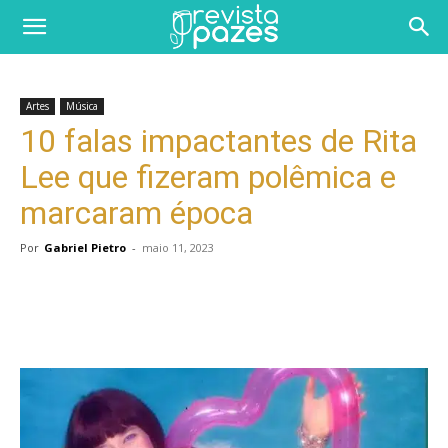
Artes
Música
10 falas impactantes de Rita
Lee que fizeram polêmica e
marcaram época
Por
Gabriel Pietro
-
maio 11, 2023