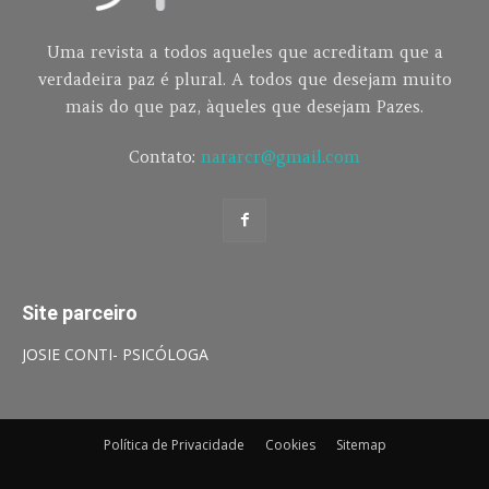
Uma revista a todos aqueles que acreditam que a
verdadeira paz é plural. A todos que desejam muito
mais do que paz, àqueles que desejam Pazes.
Contato:
nararcr@gmail.com
Site parceiro
JOSIE CONTI- PSICÓLOGA
Política de Privacidade
Cookies
Sitemap