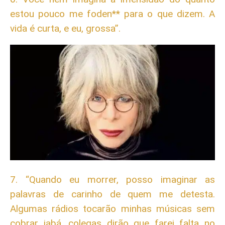
estou pouco me foden** para o que dizem. A
vida é curta, e eu, grossa”.
7. “Quando eu morrer, posso imaginar as
palavras de carinho de quem me detesta.
Algumas rádios tocarão minhas músicas sem
cobrar jabá, colegas dirão que farei falta no