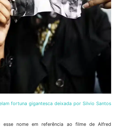
velam fortuna gigantesca deixada por Silvio Santos
 esse nome em referência ao filme de Alfred