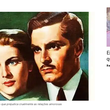
E
q
Re
que prejudica cruelmente as relações amorosas