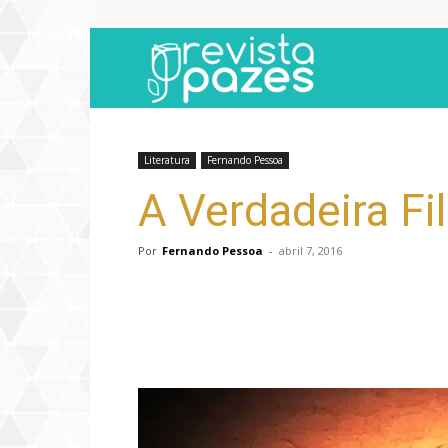
Revista
Pazes
Literatura
Fernando Pessoa
A Verdadeira Fi
Por
Fernando Pessoa
-
abril 7, 2016
Compartilhar