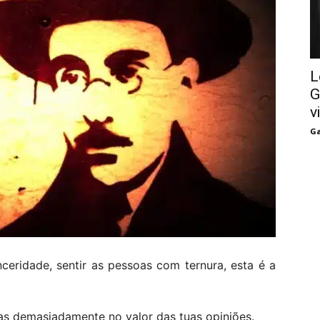
L
G
v
Ga
ceridade, sentir as pessoas com ternura, esta é a
ias demasiadamente no valor das tuas opiniões.