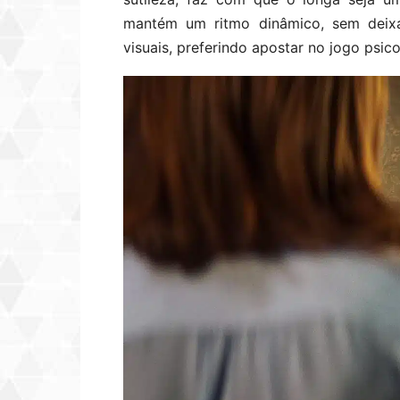
mantém um ritmo dinâmico, sem deixa
visuais, preferindo apostar no jogo psic