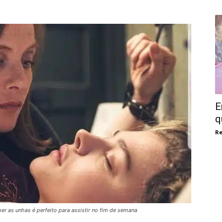
E
q
Re
er as unhas é perfeito para assistir no fim de semana