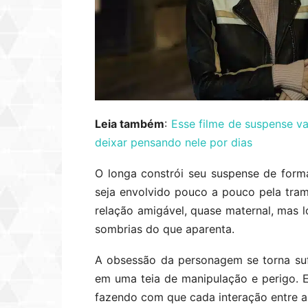
Leia também
:
Esse filme de suspense v
deixar pensando nele por dias
O longa constrói seu suspense de form
seja envolvido pouco a pouco pela tram
relação amigável, quase maternal, mas l
sombrias do que aparenta.
A obsessão da personagem se torna suf
em uma teia de manipulação e perigo. E
fazendo com que cada interação entre a