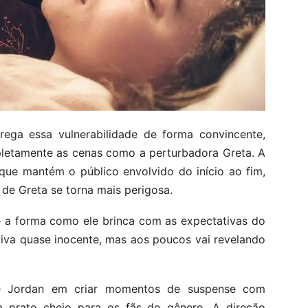
ega essa vulnerabilidade de forma convincente,
letamente as cenas como a perturbadora Greta. A
ue mantém o público envolvido do início ao fim,
de Greta se torna mais perigosa.
é a forma como ele brinca com as expectativas do
iva quase inocente, mas aos poucos vai revelando
de Jordan em criar momentos de suspense com
m prato cheio para os fãs do gênero. A direção