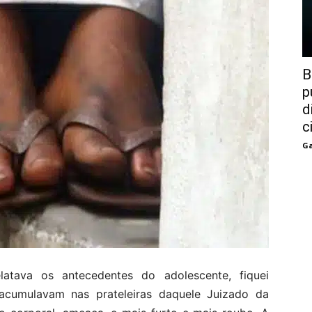
B
p
d
c
Ga
tava os antecedentes do adolescente, fiquei
acumulavam nas prateleiras daquele Juizado da