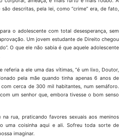
ão corporal, ameaça, e mais furto e mais roubo. A
 são descritas, pela lei, como “crime” era, de fato,
ara o adolescente com total desesperança, sem
saprovação. Um jovem estudante de Direito chegou
o”. O que ele não sabia é que aquele adolescente
.
 referia a ele uma das vítimas, “é um lixo, Doutor,
andonado pela mãe quando tinha apenas 6 anos de
 com cerca de 300 mil habitantes, num semáforo.
 com um senhor que, embora tivesse o bom senso
u na rua, praticando favores sexuais aos meninos
o uma coisinha aqui e ali. Sofreu toda sorte de
possa imaginar.