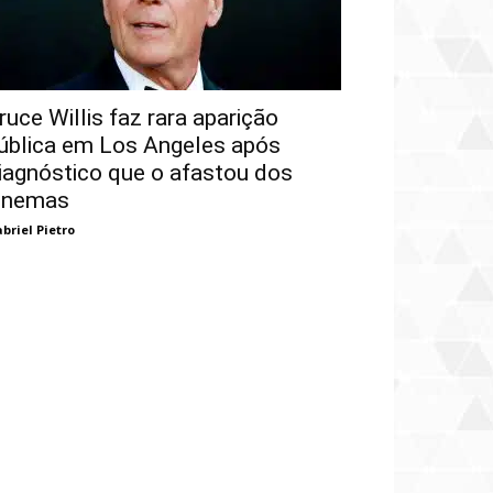
ruce Willis faz rara aparição
ública em Los Angeles após
iagnóstico que o afastou dos
inemas
briel Pietro