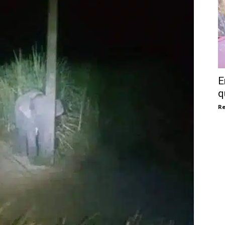
E
q
Re