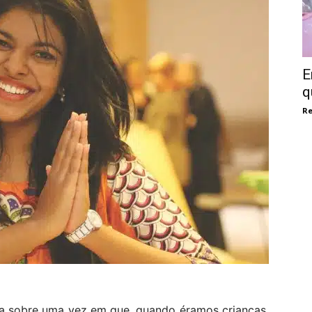
E
q
Re
a sobre uma vez em que, quando éramos crianças,