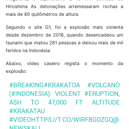
Hiroshima As detonações arremessaram rochas a
mais de 80 quilômetros de altura.
Segundo o site G1, foi a explosão mais violenta
desde dezembro de 2018, quando desencadeou um
tsunami que matou 281 pessoas e deixou mais de mil
feridos na Indonésia.
Abaixo, vídeo caseiro regista o momento da
explosão:
#BREAKING
#KRAKATOA
#VOLCANO
(
#INDONESIA
): VIOLENT
#ERUPTION
,
ASH TO 47,000 FT ALTITUDE
#KRAKATAU
#VIDEO
HTTPS://T.CO/WIRFBGDZGQ
@
NEWSKALI