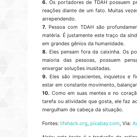
6.
Os portadores de TDAH possuem pro
reações diante de um fato. Muitas vez
arrependendo.
7.
Pessoa com TDAH são profundamente
matéria. É justamente este traço da sín
em grandes gênios da humanidade.
8.
Eles pensam fora da caixinha. Os p
maioria das pessoas, possuem pens
enxergar soluções inusitadas.
9.
Eles são impacientes, inquietos e f
estar em constante movimento, balançan
10.
Como em suas mentes e no coração
tarefa ou atividade que gosta, ele faz 
mergulham de cabeça da situação.
Fontes:
lifehack.org
,
pixabay.com
, Via:
A