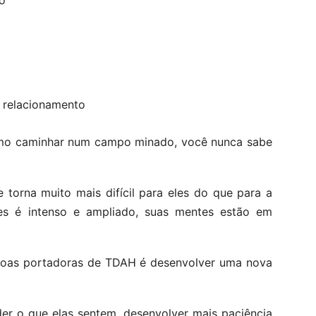
ão
e relacionamento
o caminhar num campo minado, você nunca sabe
 torna muito mais difícil para eles do que para a
es é intenso e ampliado, suas mentes estão em
soas portadoras de TDAH é desenvolver uma nova
der o que elas sentem, desenvolver mais paciência