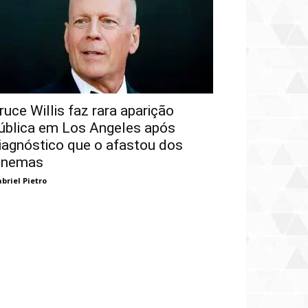
ruce Willis faz rara aparição
ública em Los Angeles após
iagnóstico que o afastou dos
inemas
briel Pietro