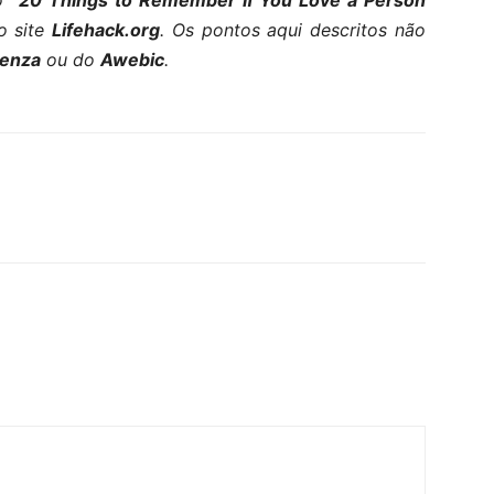
go
“20 Things to Remember If You Love a Person
o site
Lifehack.org
. Os pontos aqui descritos não
ienza
ou do
Awebic
.