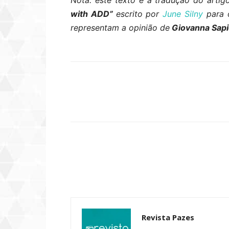
Nota: este texto é a tradução do arti
with ADD”
escrito por
June Silny
para 
representam a opinião de
Giovanna Sap
Compartilhar
Revista Pazes