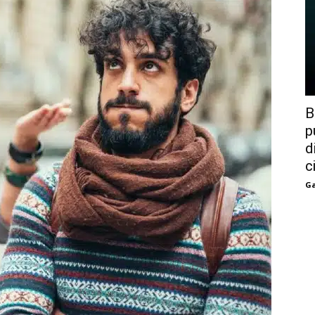
B
p
d
c
Ga