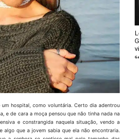
L
G
v
Ga
m hospital, como voluntária. Certo dia adentrou
sa, e de cara a moça pensou que não tinha nada na
eensiva e constrangida naquela situação, vendo a
e algo que a jovem sabia que ela não encontraria.
que a senhora se sentisse mal pelo tamanho das