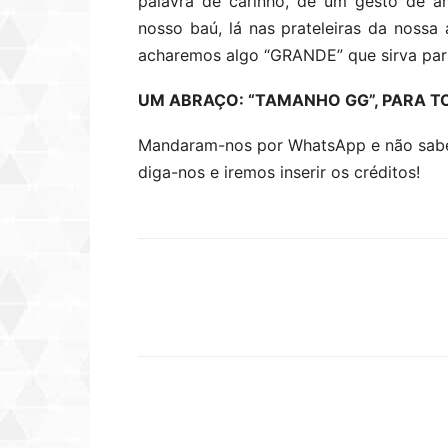
palavra de carinho, de um gesto de a
nosso baú, lá nas prateleiras da noss
acharemos algo “GRANDE” que sirva pa
UM ABRAÇO: “TAMANHO GG”, PARA T
Mandaram-nos por WhatsApp e não sabem
diga-nos e iremos inserir os créditos!
Compartilhar