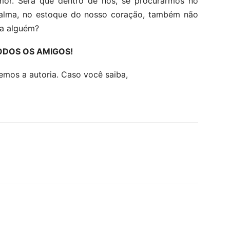
mor. Será que dentro de nós, se procurarmos no
a alma, no estoque do nosso coração, também não
ra alguém?
ODOS OS AMIGOS!
os a autoria. Caso você saiba,