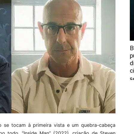
B
p
d
c
Ga
ão se tocam à primeira vista e um quebra-cabeça
o todo. “Inside Man” (2022), criação de Steven