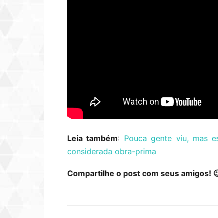
Leia também
:
Pouca gente viu, mas es
considerada obra-prima
Compartilhe o post com seus amigos! 