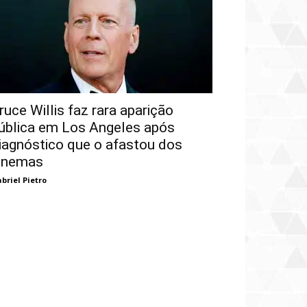
ruce Willis faz rara aparição
ública em Los Angeles após
iagnóstico que o afastou dos
inemas
briel Pietro