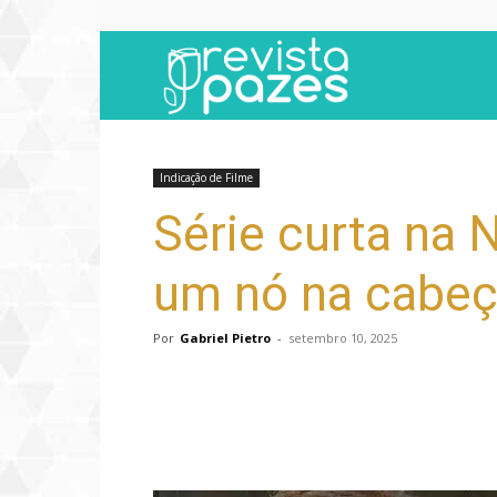
Revista
Pazes
Indicação de Filme
Série curta na 
um nó na cabeça
Por
Gabriel Pietro
-
setembro 10, 2025
Compartilhar