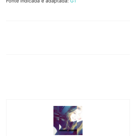
Fonte indicada e adaptada:
G1