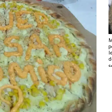
M
p
l
d
Ga