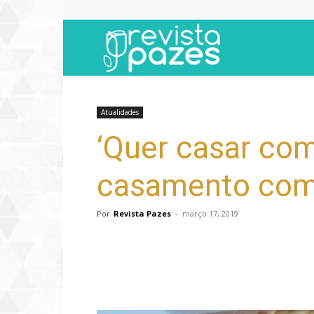
Revista
Pazes
Atualidades
‘Quer casar co
casamento com 
Por
Revista Pazes
-
março 17, 2019
Compartilhar