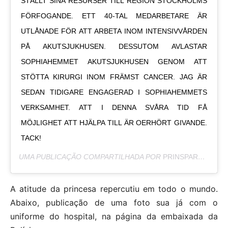
STÄLLT SINA RESURSER TILL REGION STOCKHOLMS
FÖRFOGANDE. ETT 40-TAL MEDARBETARE ÄR
UTLÅNADE FÖR ATT ARBETA INOM INTENSIVVÅRDEN
PÅ AKUTSJUKHUSEN. DESSUTOM AVLASTAR
SOPHIAHEMMET AKUTSJUKHUSEN GENOM ATT
STÖTTA KIRURGI INOM FRÄMST CANCER. JAG ÄR
SEDAN TIDIGARE ENGAGERAD I SOPHIAHEMMETS
VERKSAMHET. ATT I DENNA SVÅRA TID FÅ
MÖJLIGHET ATT HJÄLPA TILL ÄR OERHÖRT GIVANDE.
TACK!
UMA PUBLICAÇÃO COMPARTILHADA POR
PRINSPARET
(@PR
A atitude da princesa repercutiu em todo o mundo.
Abaixo, publicação de uma foto sua já com o
uniforme do hospital, na página da embaixada da