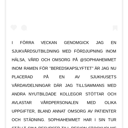
I FÖRRA VECKAN GENOMGICK JAG EN
SJUKVÅRDSUTBILDNING MED FÖRDJUPNING INOM
HÄLSA, VÅRD OCH OMSORG PÅ @SOPHIAHEMMET
INOM RAMEN FÖR ”BEREDSKAPSLYFTET” ÄR JAG NU
PLACERAD PÅ EN AV SJUKHUSETS
VÅRDAVDELNINGAR DÄR JAG TILLSAMMANS MED
ANDRA NYUTBILDADE KOLLEGOR STÖTTAR OCH
AVLASTAR VÅRDPERSONALEN MED OLIKA
UPPGIFTER, BLAND ANNAT OMSORG AV PATIENTER
OCH STÄDNING. SOPHIAHEMMET HAR I SIN TUR