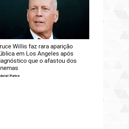
ruce Willis faz rara aparição
ública em Los Angeles após
iagnóstico que o afastou dos
inemas
briel Pietro