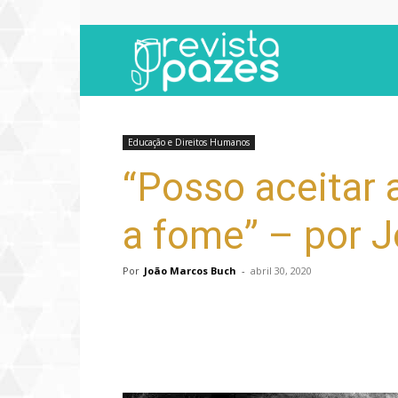
Revista
Pazes
Educação e Direitos Humanos
“Posso aceitar 
a fome” – por 
Por
João Marcos Buch
-
abril 30, 2020
Compartilhar