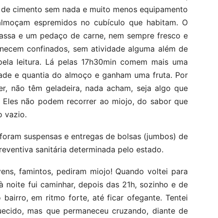
o de cimento sem nada e muito menos equipamento
s almoçam espremidos no cubículo que habitam. O
ssa e um pedaço de carne, nem sempre fresco e
manecem confinados, sem atividade alguma além de
 pela leitura. Lá pelas 17h30min comem mais uma
ade e quantia do almoço e ganham uma fruta. Por
r, não têm geladeira, nada acham, seja algo que
er. Eles não podem recorrer ao miojo, do sabor que
 vazio.
 foram suspensas e entregas de bolsas (jumbos) de
ventiva sanitária determinada pelo estado.
ovens, famintos, pediram miojo! Quando voltei para
à noite fui caminhar, depois das 21h, sozinho e de
bairro, em ritmo forte, até ficar ofegante. Tentei
quecido, mas que permaneceu cruzando, diante de