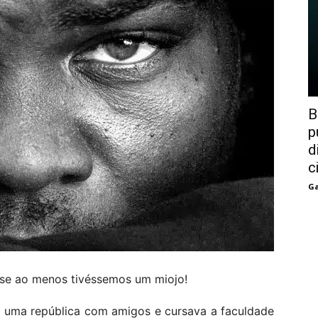
B
p
d
c
Ga
 se ao menos tivéssemos um miojo!
 uma república com amigos e cursava a faculdade