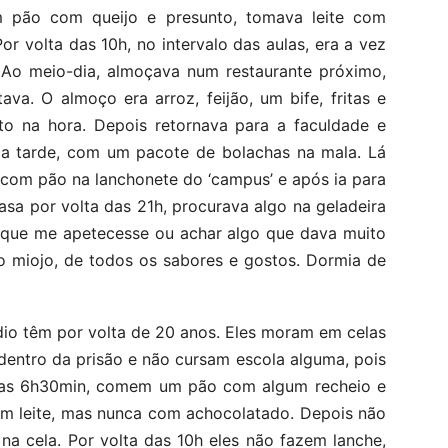
 um pão com queijo e presunto, tomava leite com
or volta das 10h, no intervalo das aulas, era a vez
 Ao meio-dia, almoçava num restaurante próximo,
va. O almoço era arroz, feijão, um bife, fritas e
ito na hora. Depois retornava para a faculdade e
e a tarde, com um pacote de bolachas na mala. Lá
 com pão na lanchonete do ‘campus’ e após ia para
sa por volta das 21h, procurava algo na geladeira
 que me apetecesse ou achar algo que dava muito
ao miojo, de todos os sabores e gostos. Dormia de
dio têm por volta de 20 anos. Eles moram em celas
dentro da prisão e não cursam escola alguma, pois
 das 6h30min, comem um pão com algum recheio e
om leite, mas nunca com achocolatado. Depois não
a cela. Por volta das 10h eles não fazem lanche,