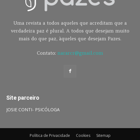
Uma revista a todos aqueles que acreditam que a
verdadeira paz é plural. A todos que desejam muito
mais do que paz, àqueles que desejam Pazes.
Contato:
nararcr@gmail.com
Site parceiro
JOSIE CONTI- PSICÓLOGA
Política de Privacidade
Cookies
Sitemap