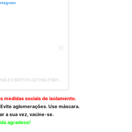
nstagram
UMA PUBLICAÇÃO COMPARTILHADA POR THALES BRETAS (@THALESBRETAS)
as medidas sociais de isolamento.
. Evite aglomerações. Use máscara.
r a sua vez, vacine-se.
ida agradece!