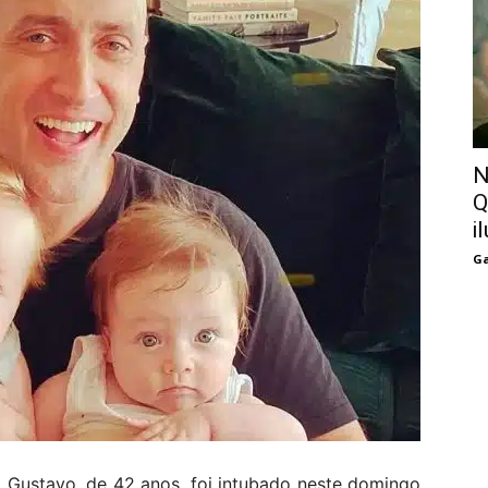
N
Q
i
Ga
o Gustavo, de 42 anos, foi intubado neste domingo