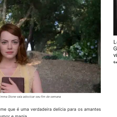
L
G
v
Ga
 Emma Stone vaia adocicar seu fim de semana
lme que é uma verdadeira delícia para os amantes
humor e magia.