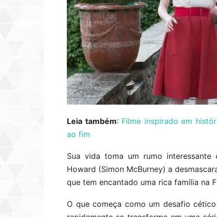
Leia também
:
Filme inspirado em histó
ao fim
Sua vida toma um rumo interessante 
Howard (Simon McBurney) a desmascara
que tem encantado uma rica família na F
O que começa como um desafio cético 