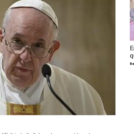
E
q
Re