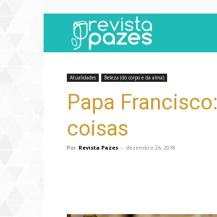
Revista
Pazes
Atualidades
Beleza (do corpo e da alma)
Papa Francisco:
coisas
Por
Revista Pazes
-
dezembro 26, 2018
Compartilhar