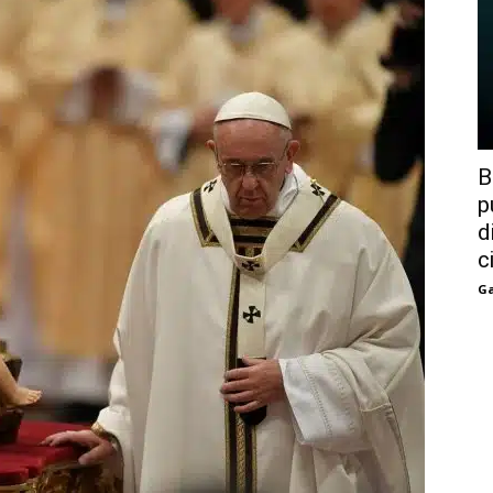
B
p
d
c
Ga