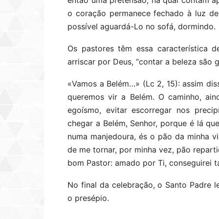
então uma pretensão, na qual contam ap
o coração permanece fechado à luz de
possível aguardá-Lo no sofá, dormindo.
Os pastores têm essa característica 
arriscar por Deus, “contar a beleza são 
«Vamos a Belém…» (Lc 2, 15): assim dis
queremos vir a Belém. O caminho, aind
egoísmo, evitar escorregar nos prec
chegar a Belém, Senhor, porque é lá qu
numa manjedoura, és o pão da minha vid
de me tornar, por minha vez, pão repar
bom Pastor: amado por Ti, conseguirei 
No final da celebração, o Santo Padre
o presépio.