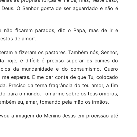
enas as próprias forças e meios; mas, neste caso,
 Deus. O Senhor gosta de ser aguardado e não é
de não ficarem parados, diz o Papa, mas de ir e
gestos de amor”.
seram e fizeram os pastores. Também nós, Senhor,
a hoje, é difícil: é preciso superar os cumes do
ipícios da mundanidade e do consumismo. Quero
e me esperas. E me dar conta de que Tu, colocado
a. Preciso da terna fragrância do teu amor, a fim
tido para o mundo. Toma-me sobre os teus ombros,
também eu, amar, tomando pela mão os irmãos.
 levou a imagem do Menino Jesus em procissão até