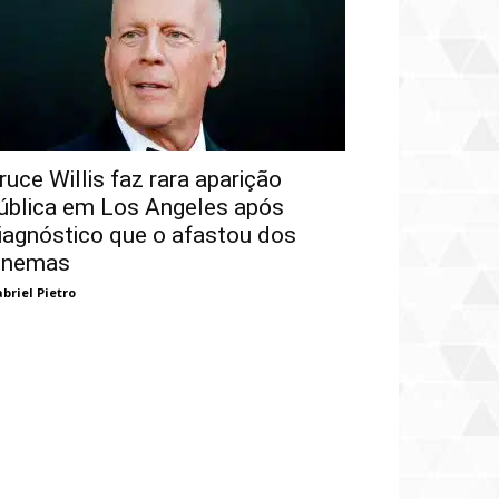
ruce Willis faz rara aparição
ública em Los Angeles após
iagnóstico que o afastou dos
inemas
briel Pietro