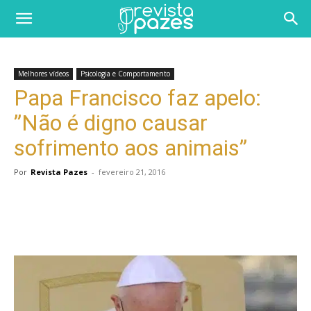
Melhores vídeos
Psicologia e Comportamento
Papa Francisco faz apelo:
”Não é digno causar
sofrimento aos animais”
Por
Revista Pazes
-
fevereiro 21, 2016