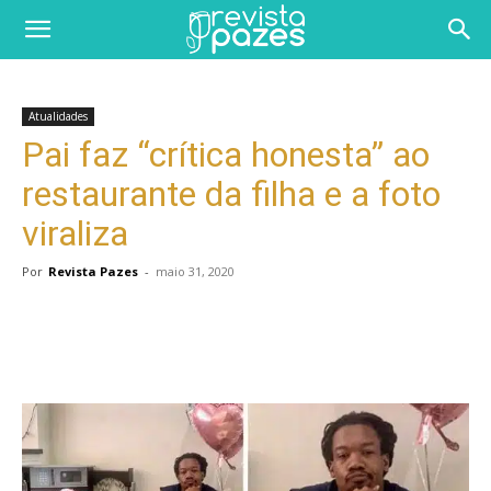
Atualidades
Pai faz “crítica honesta” ao
restaurante da filha e a foto
viraliza
Por
Revista Pazes
-
maio 31, 2020