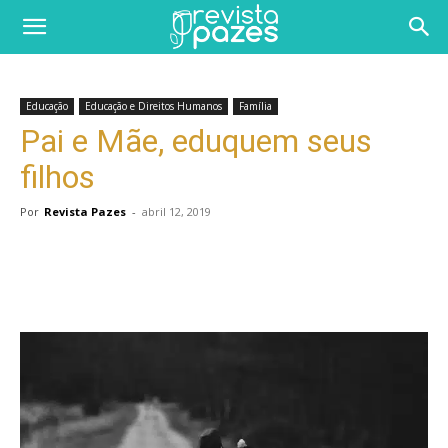
Educação
Educação e Direitos Humanos
Família
Pai e Mãe, eduquem seus
filhos
Por
Revista Pazes
-
abril 12, 2019