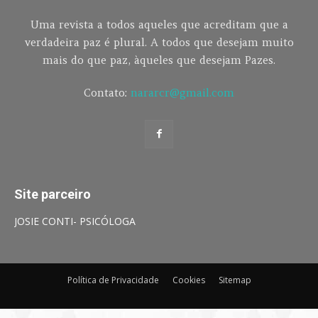
Uma revista a todos aqueles que acreditam que a
verdadeira paz é plural. A todos que desejam muito
mais do que paz, àqueles que desejam Pazes.
Contato:
nararcr@gmail.com
Site parceiro
JOSIE CONTI- PSICÓLOGA
Política de Privacidade
Cookies
Sitemap