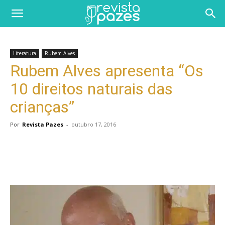
Literatura
Rubem Alves
Rubem Alves apresenta “Os
10 direitos naturais das
crianças”
Por
Revista Pazes
-
outubro 17, 2016