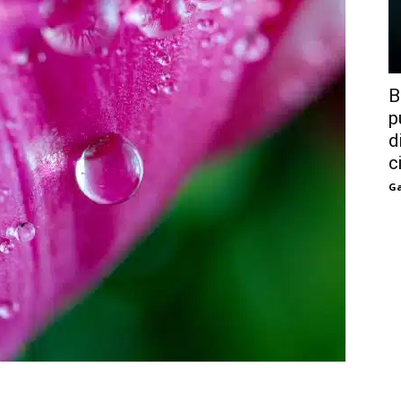
B
p
d
c
Ga