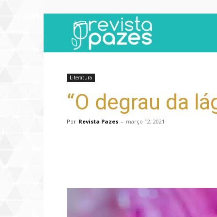
Revista
Pazes
Literatura
“O degrau da l
Por
Revista Pazes
-
março 12, 2021
Compartilhar