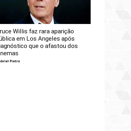
ruce Willis faz rara aparição
ública em Los Angeles após
iagnóstico que o afastou dos
inemas
briel Pietro