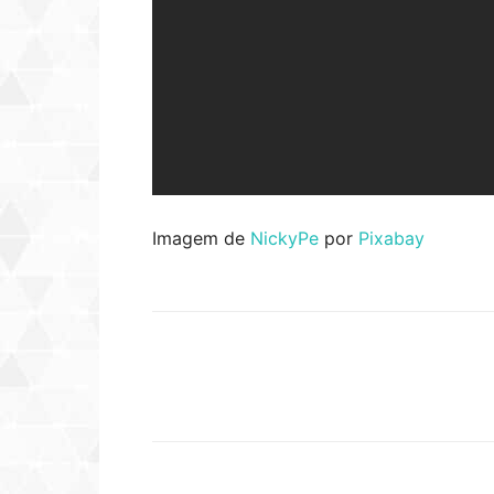
Imagem de
NickyPe
por
Pixabay
Compartilhar